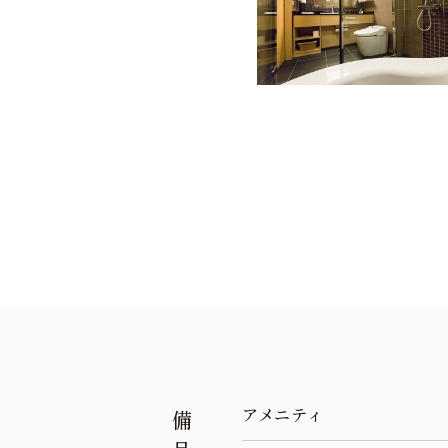
アメニティ
備