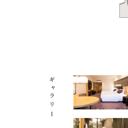
ギ
ャ
ラ
リ