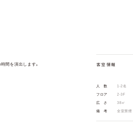
の時間を演出します。
客室情報
人 数
1-2名
フロア
2-3F
広 さ
38㎡
備 考
全室禁煙