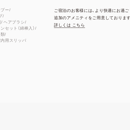
ンプー
ご宿泊のお客様には、より快適にお過ご
プ
追加のアメニティをご用意しておりま
剤
ヘアブラシ
詳しくは こちら
ンセット（綿棒入）
ル類
室内用スリッパ
備