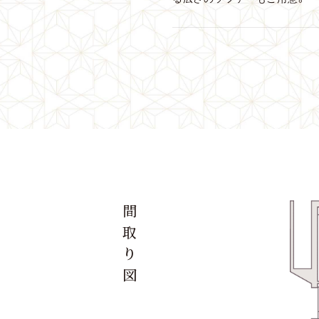
間
取
り
図