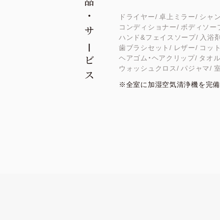
品
・
ドライヤー
卓上ミラー
シャ
コンディショナー
ボディソー
サ
ハンド&フェイスソープ
入浴
歯ブラシセット
レザー
コット
ビ
ヘアゴム・ヘアクリップ
タオ
ウォッシュクロス
パジャマ
ス
※全室に加湿空気清浄機を完