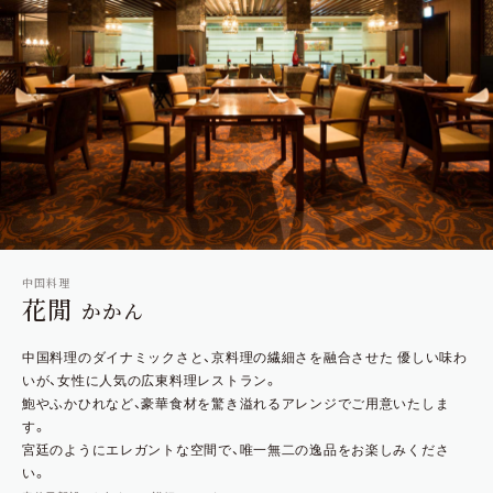
中国料理
花閒
かかん
中国料理のダイナミックさと、京料理の繊細さを融合させた
優しい味わ
いが、女性に人気の広東料理レストラン。
鮑やふかひれなど、豪華食材を驚き溢れるアレンジでご用意いたしま
す。
宮廷のようにエレガントな空間で、唯一無二の逸品をお楽しみくださ
い。