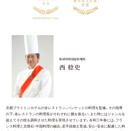
取締役統括総料理長
西 稔史
京都ブライトンホテルの全レストラン、バンケットの料理を監修。その指導
の下、各レストランの料理長がそれぞれに腕を振るい、また時にはジャンルを
超えてその技を調和させた料理を実現させています。令和三年春には、フラ
ンス料理と京懐石・中国料理の融合、若手技能士育成、安心・安全に配慮した料