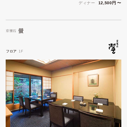
ディナー
12,500円 〜
螢
京懐石
フロア
1F