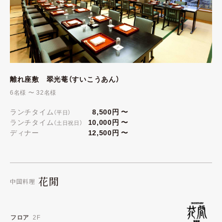
離れ座敷
翠光菴（すいこうあん）
6名様 〜 32名様
ランチタイム
8,500円 〜
（平日）
ランチタイム
10,000円 〜
（土日祝日）
ディナー
12,500円 〜
花閒
中国料理
フロア
2F