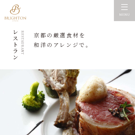
MENU
レ
RESTAURANT
京都の厳選食材を
ス
ト
和洋のアレンジで。
ラ
ン