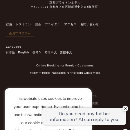
京都ブライトンホテル
〒602-8071 京都市上京区新町通中立売（御所西）
宿泊
レストラン
宴会
ブライダル
アクセス
お問い合わせ
会員プログラム
Language
日本語
English
한국어
简体中文
繁體中文
Online Booking for Foreign Customers
Flight + Hotel Packages for Foreign Customers
会社概要
採用情報
ポイントカード
全国のブライトンホテル
This website uses cookies to improve
環境への取り組み
特定商取引に基づく表示
宿泊約款/利用規則
your user experience. By continuing to
旅館業法に基づく営業種別の標示
プライバシーポリシー
use this website, you have agreed with
カスタマーハラスメントに対する基本方針
our cookie consent. For futher