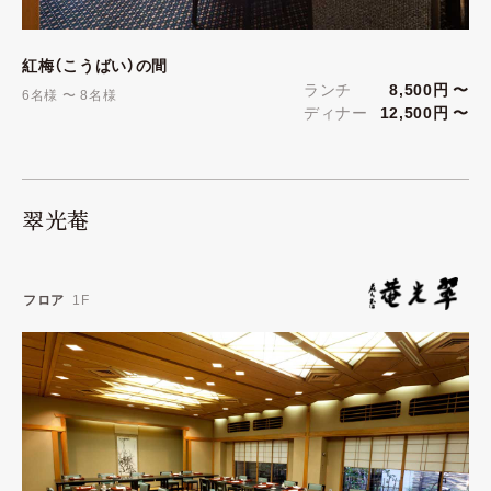
紅梅（こうばい）の間
ランチ
8,500円 〜
6名様 〜 8名様
ディナー
12,500円 〜
翠光菴
フロア
1F