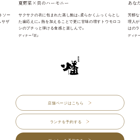
潮風
あなただけのおいしさに
くらとし
帆立
芳醇な甘みと旨味が特徴の「くまもと黒毛和牛 和王」を料
ウモロコ
スと
理人が目の前で贅沢かつ大胆に調理します。鉄板焼ならで
エの
はのライブ感を体験してみませんか。
ランチ
ディナー「匠」
店舗ページはこちら
ランチを予約する