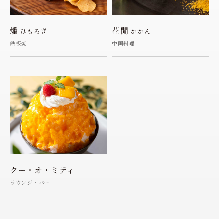
燔
花閒
ひもろぎ
かかん
鉄板焼
中国料理
クー・オ・ミディ
ラウンジ・バー