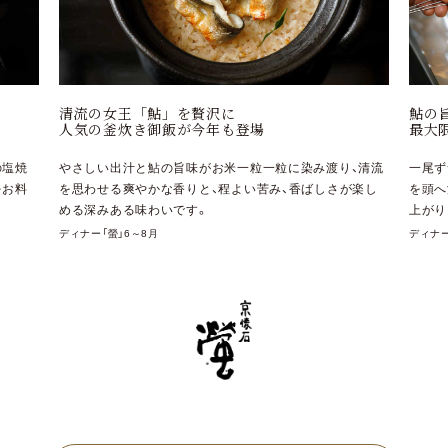
鮎の旨味を
五山
最大限に引き出す
夏の
り、清流
一尾ずつ丁寧に焼き上げる鮎の塩焼きは、身から溢れる脂
大文
が楽し
を頭へ滴るように傾けて焼くことでふっくら香ばしく仕
き、
上がります。
理に
ディナー「螢」6～8月
ランチ