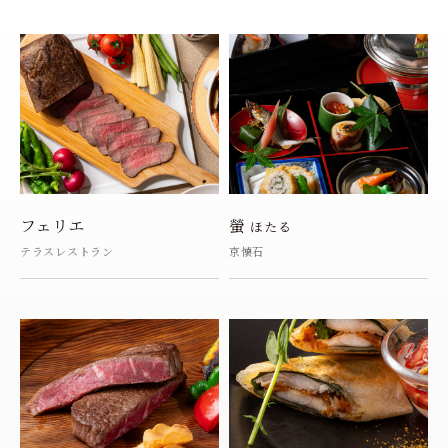
フェリエ
螢
ほたる
テラスレストラン
京懐石