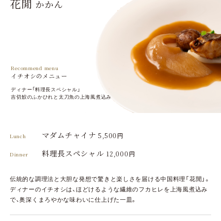
花閒
かかん
Recommend menu
イチオシのメニュー
ディナー「料理長スペシャル」
吉切鮫のふかひれと太刀魚の上海風煮込み
マダムチャイナ
5,500円
Lunch
料理長スペシャル
12,000円
Dinner
伝統的な調理法と大胆な発想で驚きと楽しさを届ける中国料理「花閒」。
ディナーのイチオシは、ほどけるような繊維のフカヒレを上海風煮込み
で、奥深くまろやかな味わいに仕上げた一皿。