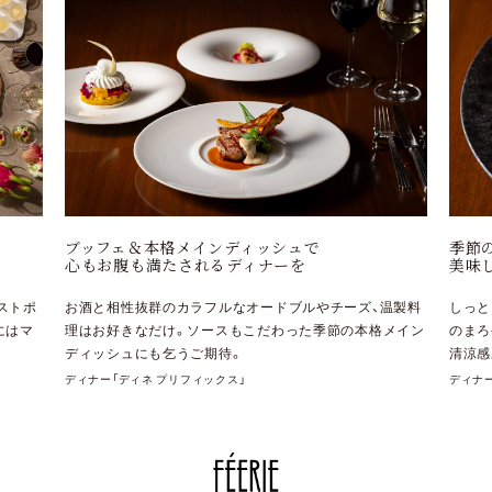
季節の選べるメインディッシュで
まる
美味しくパワーチャージ！
夏の
温製料
しっとりと焼き上げた上品な味わいの鱸。オリーブオイル
ジャ
格メイン
のまろやかさとトマトの酸味との相性が抜群の夏らしい
ーク
清涼感あるソースで仕上げました。
ンゴ
ディナー「ディネ プリフィックス」
ランチ