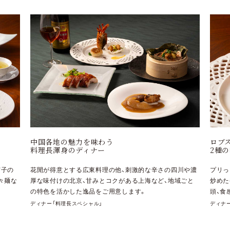
ロブスターを贅沢に
あの
2種の味わいで堪能
復刻
四川や濃
プリっとしたロブスターを2種食べ比べ。唐辛子で甘辛く
旨味
域ごと
炒めた香ばしい宮保炒めと、こんがり焼いた煎り焼き饅
一品
頭、食感の違いも楽しめます。
ど、
ディナー「料理長スペシャル」
ランチ