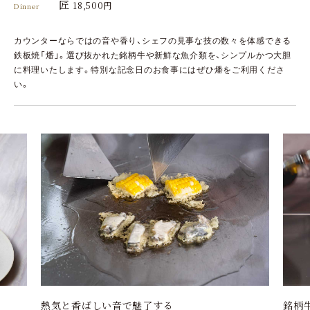
匠
18,500円
Dinner
カウンターならではの音や香り、シェフの見事な技の数々を体感できる
鉄板焼「燔」。選び抜かれた銘柄牛や新鮮な魚介類を、シンプルかつ大胆
に料理いたします。特別な記念日のお食事にはぜひ燔をご利用くださ
い。
貝好
銘柄牛をお好みの焼き加減で