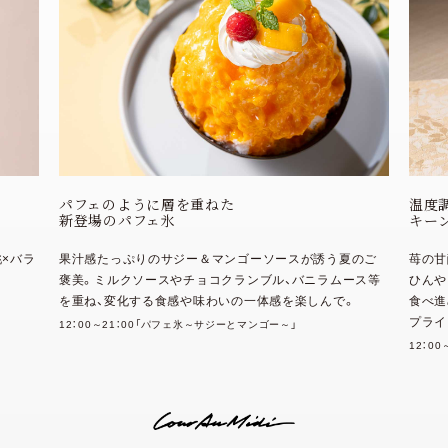
温度調節をした柔らかな氷を使用
桃
キーンとしないふわふわのパフェ氷
桃
夏のご
苺の甘酸っぱさと抹茶のほろ苦い風味が織りなす特別な
グラ
ムース等
ひんやり体験。トップのなめらかな苺と白餡のクリームを
の華
で。
食べ進めると、胡麻が香ばしいチュイールや白玉が潜むサ
12：
プライズ。
12：00～21：00「パフェ氷～苺と抹茶～」