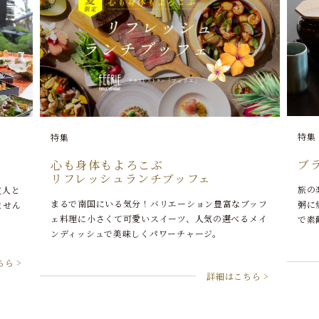
特集
ブライトンの朝ご飯
旅の楽しみのひとつでもある朝ごはん。炊き立てのお
なブッフ
粥に焼き鮭、出汁巻き玉子…栄養たっぷりの朝ごはん
べるメイ
で素敵な一日をはじめませんか。
詳細はこちら >
こちら >