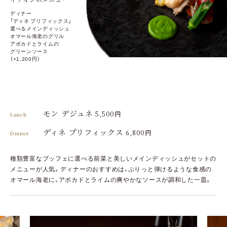
ディナー
「ディネ プリフィックス」
選べるメインディッシュ
オマール海老のグリル
アボカドとライムの
グリーンソース
（+1,200円）
モン デジュネ
5,500円
Lunch
ディネ プリフィックス
6,800円
Dinner
種類豊富なブッフェに選べる前菜と美しいメインディッシュがセットの
メニューが人気。ディナーのおすすめは、ぷりっと弾けるような食感の
オマール海老に、アボカドとライムの爽やかなソースが調和した一皿。