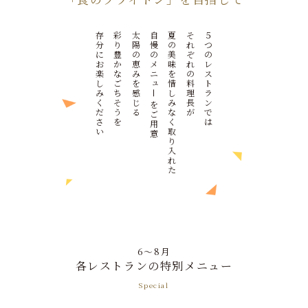
存
彩
太
自
夏
そ
５
分
り
陽
慢
の
れ
つ
に
豊
の
の
美
ぞ
の
お
か
恵
メ
味
れ
レ
楽
な
み
ニ
を
の
ス
ュ
し
ご
を
惜
料
ト
み
ち
感
し
理
ラ
く
そ
じ
み
長
ン
を
だ
う
る
な
が
で
ご
さ
を
く
は
用
い
取
意
り
入
れ
た
6～8月
各レストランの特別メニュー
Special