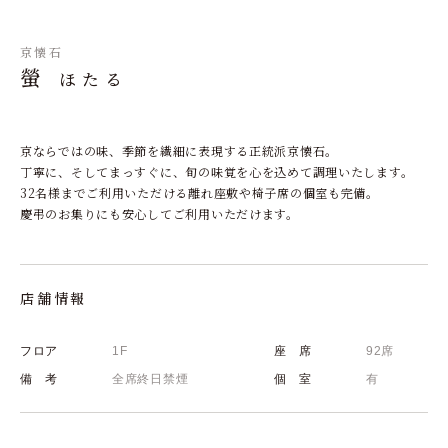
京懐石
螢
ほたる
京ならではの味、季節を繊細に表現する正統派京懐石。
丁寧に、そしてまっすぐに、旬の味覚を心を込めて調理いたします。
32名様までご利用いただける離れ座敷や椅子席の個室も完備。
慶弔のお集りにも安心してご利用いただけます。
店舗情報
フロア
1F
座 席
92席
備 考
全席終日禁煙
個 室
有