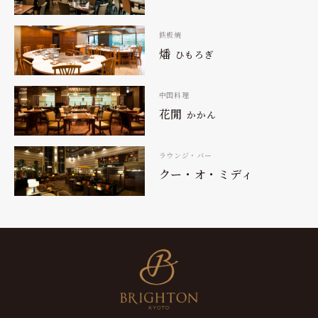
鉄板焼
燔
ひもろぎ
中国料理
花閒
かかん
ラウンジ・バー
クー・オ・ミディ