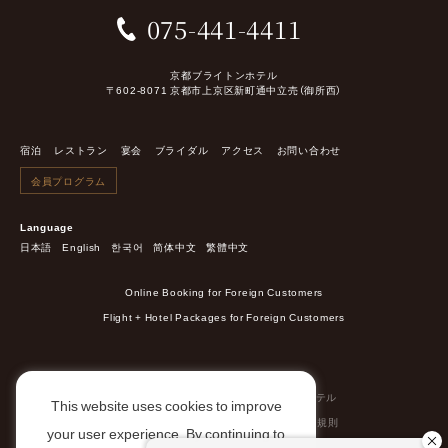
075-441-4411
京都ブライトンホテル
〒602-8071 京都市上京区新町通中立売（御所西）
宿泊
レストラン
宴会
ブライダル
アクセス
お問い合わせ
会員プログラム
Language
日本語
English
한국어
简体中文
繁體中文
Online Booking for Foreign Customers
Flight + Hotel Packages for Foreign Customers
会社概要
採用情報
ポイントカード
全国のブライトンホテル
This website uses cookies to improve
環境への取り組み
特定商取引に基づく表示
宿泊約款/利用規則
your user experience. By continuing to
旅館業法に基づく営業種別の標示
プライバシーポリシー