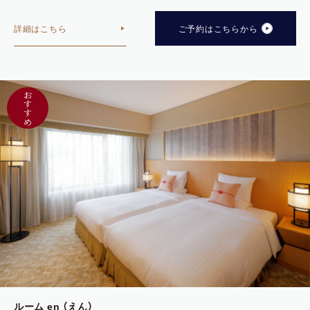
詳細はこちら
ご予約はこちらから
お
す
す
め
ルーム en （えん）