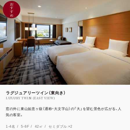
お
す
す
め
ラグジュアリーツイン（東向き）
LUXURY TWIN (EAST VIEW)
窓の外に東山如意ヶ嶽（通称・大文字山）の「大」を望む景色が広がる、人
気の客室。
1-4名
5-6F
42㎡
セミダブル ×2