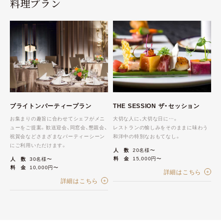
料理プラン
ブライトンパーティープラン
THE SESSION ザ・セッション
お集まりの趣旨に合わせてシェフがメニ
大切な人に、大切な日に…。
ューをご提案。歓送迎会、同窓会、懇親会、
レストランの愉しみをそのままに味わう
祝賀会などさまざまなパーティーシーン
和洋中の特別なおもてなし。
にご利用いただけます。
人 数
20名様〜
料 金
15,000円〜
人 数
30名様〜
料 金
10,000円〜
詳細はこちら
詳細はこちら