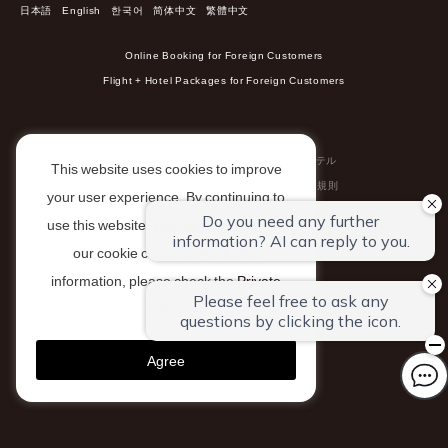
日本語
English
한국어
简体中文
繁體中文
Online Booking for Foreign Customers
Flight + Hotel Packages for Foreign Customers
会社概要
採用情報
ポイントカード
全国のブライトンホテル
This website uses cookies to improve
環境への取り組み
特定商取引に基づく表示
宿泊約款/利用規則
your user experience. By continuing to
旅館業法に基づく営業種別の標示
プライバシーポリシー
use this website, you have agreed with
カスタマーハラスメントに対する基本方針
our cookie consent. For futher
information, please check the
Private
Policy
.
#kyoto_brightonhotel
Agree
© KYOTO BRIGHTON HOTEL.