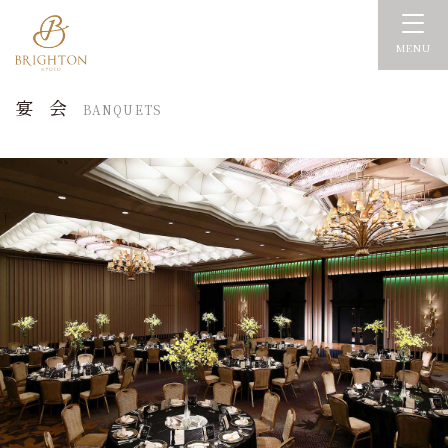
MENU
宴 会
BANQUETS