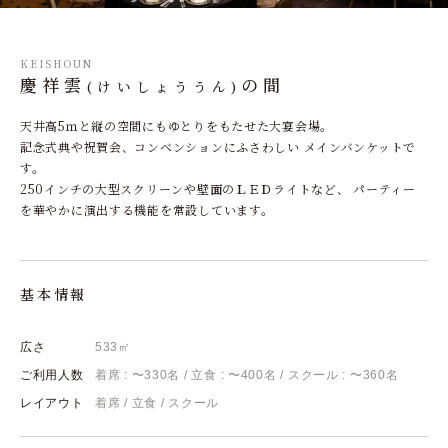
KEISHOUN
慶祥雲
の間
(けいしょううん)
天井高5ｍと縦の空間にもゆとりをもたせた大宴会場。
記念式典や祝賀会、コンベンションにふさわしい
メインバンケットで
す。
250インチの大型スクリーンや壁面のＬＥＤライトなど、
パーティー
を華やかに演出する機能を常設しています。
基本情報
広さ
533㎡
ご利用人数
着席 : 〜330名
立食 : 〜400名
スクール : 〜360名
レイアウト
着席
立食
スクール