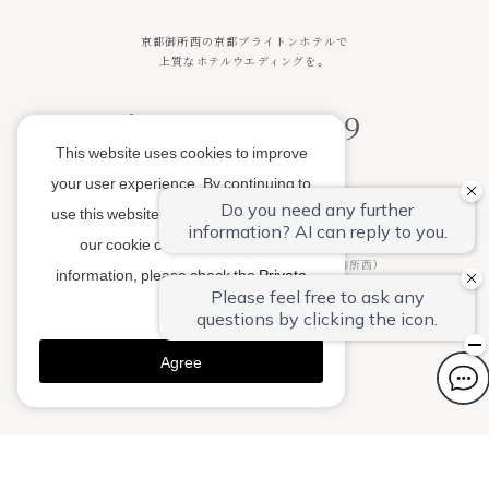
京都御所西の京都ブライトンホテルで
上質なホテルウエディングを。
075-451-0489
This website uses cookies to improve
your user experience. By continuing to
平日11：00～18：00 土日祝10：00～18：00
use this website, you have agreed with
火曜・水曜定休日
our cookie consent. For futher
〒602-8071 京都市上京区新町通中立売（御所西）
information, please check the
Private
Policy
.
# kyoto_brighton_wedding
Agree
© KYOTO BRIGHTON HOTEL.