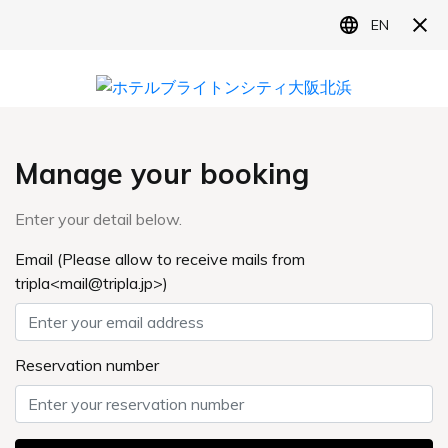
MENU
宴 会
BANQUETS